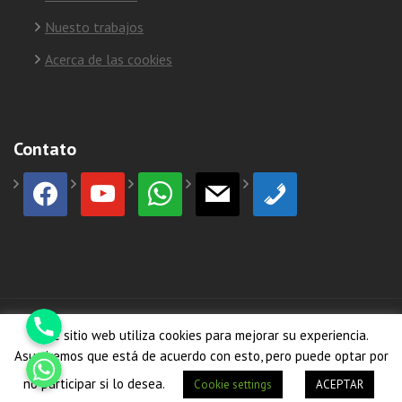
Nuesto trabajos
Acerca de las cookies
Contato
facebook
youtube
whatsapp
mail
phone
Phone
© Copyright 2026
HormiCosta
Este sitio web utiliza cookies para mejorar su experiencia.
Whatsapp
Asumiremos que está de acuerdo con esto, pero puede optar por
no participar si lo desea.
Cookie settings
ACEPTAR