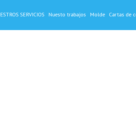
OSTA
o y impreso ,vertical
ESTROS SERVICIOS
Nuesto trabajos
Molde
Cartas de c