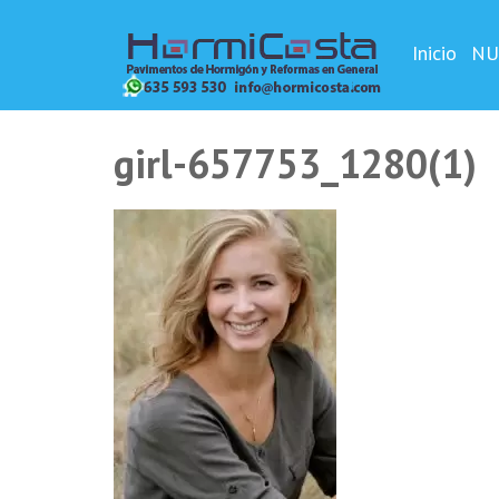
Saltar
HORMIC
Hormigón pulid
al
Inicio
NU
contenido
(presiona
la
girl-657753_1280(1)
tecla
Intro)