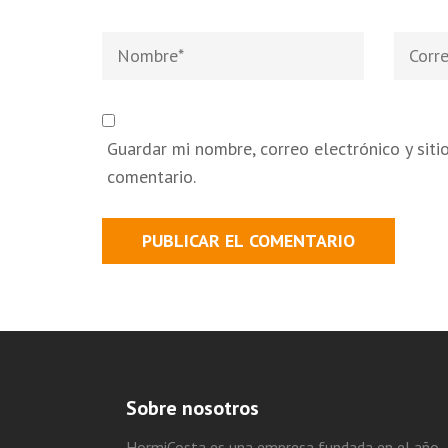
Nombre
*
Correo
electró
Guardar mi nombre, correo electrónico y sit
comentario.
Sobre nosotros
HormiCosta es una empresa fundada en el año