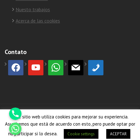
Nuesto trabajos
Acerca de las cookies
Contato
facebook
youtube
whatsapp
mail
phone
Phone
© Copyright 2026
HormiCosta
Este sitio web utiliza cookies para mejorar su experiencia.
Whatsapp
Asumiremos que está de acuerdo con esto, pero puede optar por
no participar si lo desea.
Cookie settings
ACEPTAR