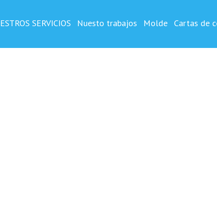
OSTA
o y impreso ,vertical
ESTROS SERVICIOS
Nuesto trabajos
Molde
Cartas de c