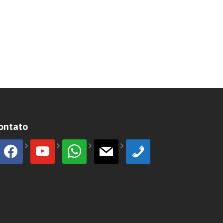
ontato
facebook
youtube
whatsapp
mail
phone