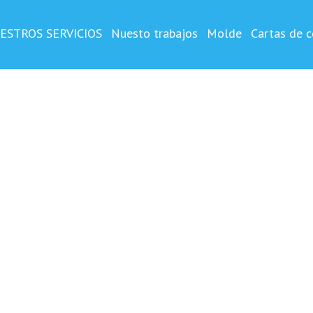
OSTA
o y impreso ,vertical
ESTROS SERVICIOS
Nuesto trabajos
Molde
Cartas de c