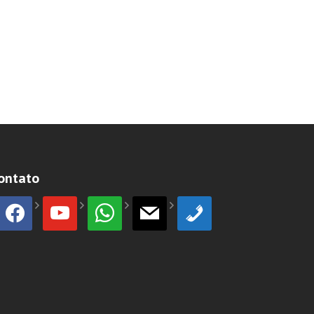
ontato
facebook
youtube
whatsapp
mail
phone