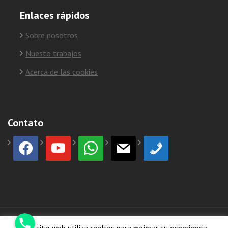
Enlaces rápidos
Sobre nosotros
Nuesto trabajos
Acerca de las cookies
Contato
facebook
youtube
whatsapp
mail
phone
Phone
© Copyright 2026
HormiCosta