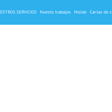
OSTA
o y impreso ,vertical
ESTROS SERVICIOS
Nuesto trabajos
Molde
Cartas de c