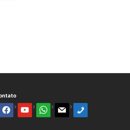
ontato
facebook
youtube
whatsapp
mail
phone