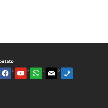
ontato
facebook
youtube
whatsapp
mail
phone