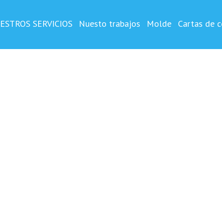
OSTA
o y impreso ,vertical
ESTROS SERVICIOS
Nuesto trabajos
Molde
Cartas de c