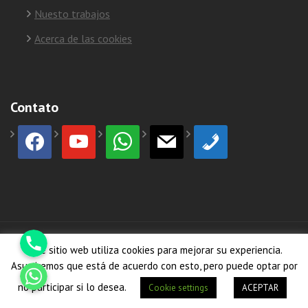
Nuesto trabajos
Acerca de las cookies
Contato
facebook
youtube
whatsapp
mail
phone
Phone
© Copyright 2026
HormiCosta
Este sitio web utiliza cookies para mejorar su experiencia.
Whatsapp
Asumiremos que está de acuerdo con esto, pero puede optar por
no participar si lo desea.
Cookie settings
ACEPTAR