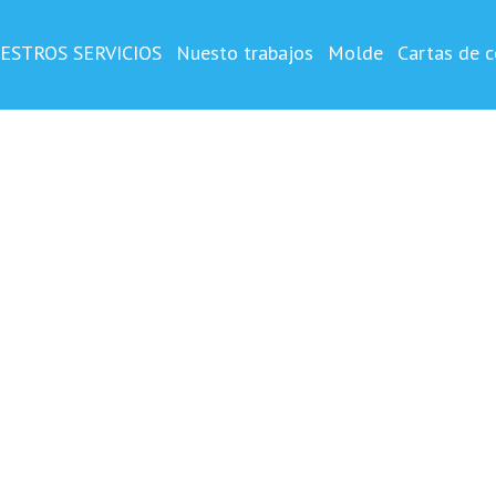
OSTA
o y impreso ,vertical
ESTROS SERVICIOS
Nuesto trabajos
Molde
Cartas de c