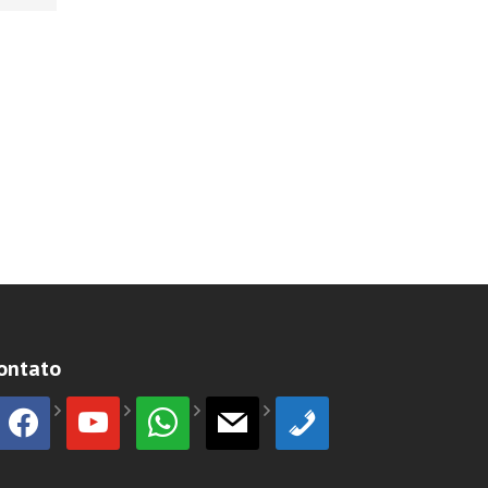
ontato
facebook
youtube
whatsapp
mail
phone