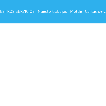
OSTA
o y impreso ,vertical
ESTROS SERVICIOS
Nuesto trabajos
Molde
Cartas de c