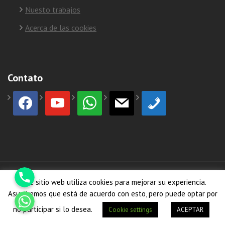
Nuesto trabajos
Acerca de las cookies
Contato
facebook
youtube
whatsapp
mail
phone
Phone
© Copyright 2026
HormiCosta
Este sitio web utiliza cookies para mejorar su experiencia.
Whatsapp
Asumiremos que está de acuerdo con esto, pero puede optar por
no participar si lo desea.
Cookie settings
ACEPTAR