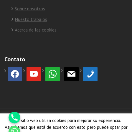
Sobre nosotros
Nuesto trabajos
Acerca de las cookies
Contato
facebook
youtube
whatsapp
mail
phone
Phone
© Copyright 2026
HormiCosta
Este sitio web utiliza cookies para mejorar su experiencia.
Whatsapp
Asumiremos que está de acuerdo con esto, pero puede optar por